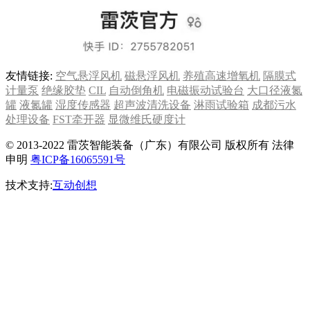
友情链接:
空气悬浮风机
磁悬浮风机
养殖高速增氧机
隔膜式
计量泵
绝缘胶垫
CIL
自动倒角机
电磁振动试验台
大口径液氮
罐
液氮罐
湿度传感器
超声波清洗设备
淋雨试验箱
成都污水
处理设备
FST牵开器
显微维氏硬度计
© 2013-2022 雷茨智能装备（广东）有限公司 版权所有 法律
申明
粤ICP备16065591号
技术支持:
互动创想