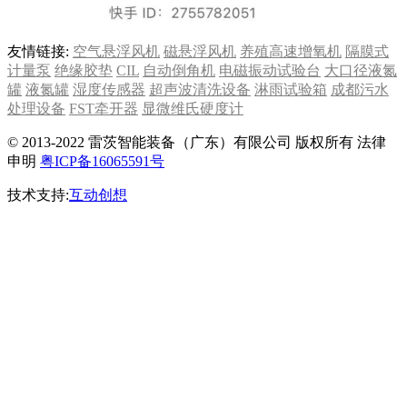
友情链接:
空气悬浮风机
磁悬浮风机
养殖高速增氧机
隔膜式
计量泵
绝缘胶垫
CIL
自动倒角机
电磁振动试验台
大口径液氮
罐
液氮罐
湿度传感器
超声波清洗设备
淋雨试验箱
成都污水
处理设备
FST牵开器
显微维氏硬度计
© 2013-2022 雷茨智能装备（广东）有限公司 版权所有 法律
申明
粤ICP备16065591号
技术支持:
互动创想