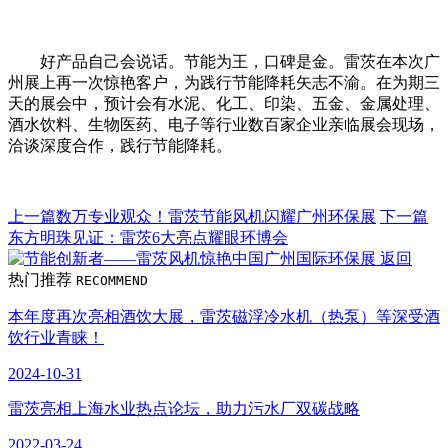
好产品自己会说话。节能为王，口碑是金。雷茨在本次广
州展上再一次惊艳客户，为践行节能降耗矢志不渝。在为期三
天的展会中，预计会有水泥、化工、印染、五金、金属处理、
酒水饮料、生物医药、电子等行业数百家企业亲临展会现场，
洽谈深度合作，践行节能降耗。
上一篇
数万专业观众！雷茨节能风机闪耀广州环保展
下一篇
东方明珠见证：雷茨6大亮点耀眼环博会
返回
热门推荐
RECOMMEND
本年度再次亮相酒饮大展，雷茨磁浮冷水机（热泵）等深受酒
饮行业青睐！
2024-10-31
雷茨亮相上海水业热点论坛，助力污水厂双碳战略
2022-03-24