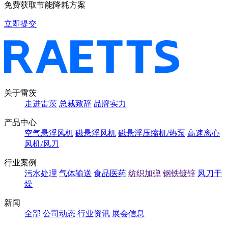
免费获取节能降耗方案
立即提交
关于雷茨
走进雷茨
总裁致辞
品牌实力
产品中心
空气悬浮风机
磁悬浮风机
磁悬浮压缩机/热泵
高速离心
风机/风刀
行业案例
污水处理
气体输送
食品医药
纺织加弹
钢铁镀锌
风刀干
燥
新闻
全部
公司动态
行业资讯
展会信息