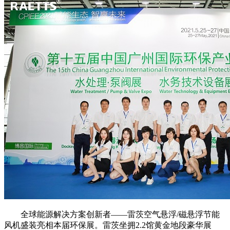
全球能源解决方案创新者——雷茨空气悬浮/磁悬浮节能
风机盛装亮相本届环保展。雷茨坐拥2.2馆黄金地段豪华展