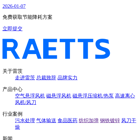
2026-01-07
免费获取节能降耗方案
立即提交
关于雷茨
走进雷茨
总裁致辞
品牌实力
产品中心
空气悬浮风机
磁悬浮风机
磁悬浮压缩机/热泵
高速离心
风机/风刀
行业案例
污水处理
气体输送
食品医药
纺织加弹
钢铁镀锌
风刀干
燥
新闻