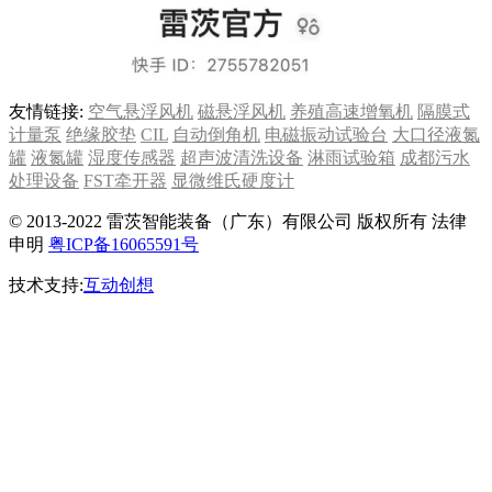
友情链接:
空气悬浮风机
磁悬浮风机
养殖高速增氧机
隔膜式
计量泵
绝缘胶垫
CIL
自动倒角机
电磁振动试验台
大口径液氮
罐
液氮罐
湿度传感器
超声波清洗设备
淋雨试验箱
成都污水
处理设备
FST牵开器
显微维氏硬度计
© 2013-2022 雷茨智能装备（广东）有限公司 版权所有 法律
申明
粤ICP备16065591号
技术支持:
互动创想