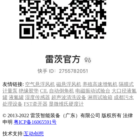
友情链接:
空气悬浮风机
磁悬浮风机
养殖高速增氧机
隔膜式
计量泵
绝缘胶垫
CIL
自动倒角机
电磁振动试验台
大口径液氮
罐
液氮罐
湿度传感器
超声波清洗设备
淋雨试验箱
成都污水
处理设备
FST牵开器
显微维氏硬度计
© 2013-2022 雷茨智能装备（广东）有限公司 版权所有 法律
申明
粤ICP备16065591号
技术支持:
互动创想