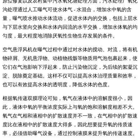
原位修复以及农村集中污水氧化塘处理方面，污水处理厂氧化
沟处理通过人工曝气可使水体气 - 水混合，增加水中氧的含
量，曝气喷水推动水体流动，促进水体内的交换，包括上层水
与下层水竖向交换和水体内回流的水平交换，增加水体氧的均
匀度，最大程度地消除厌氧性生物生存发展的条件。
空气悬浮风机在
曝气过程中通过对水体的搅动、对流，将有机
物碎屑、无机悬浮物、动植物残骸等物质用气泡包裹起来，使
它们在气泡影响下浮起来，防止污染物沉淀，为后续的絮凝沉
淀、脱除奠定基础。这样不仅可以提高水体治理质量和效率，
也可以有效提高水体的透明度，降低水体的色度。
根据氧传递双膜理论可知，氧气在液体中的溶解度很小，因
此，液体中氧的平衡浓度实际上与氧的饱和溶解度相差不大。
氧气在气相和液相中的扩散速度并不一致，在气相中的扩散速
度比在液相中的扩散速度大得多，因此想要提升氧的传质速
率，必须借助曝气设备，通过控制液膜来提升氧的传递速度。