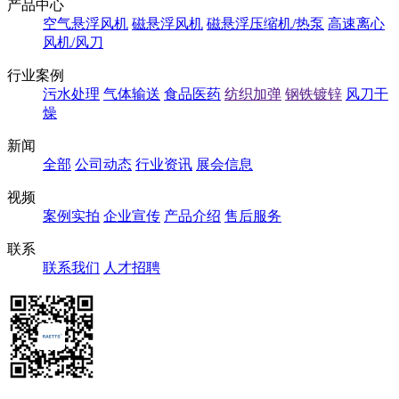
产品中心
空气悬浮风机
磁悬浮风机
磁悬浮压缩机/热泵
高速离心
风机/风刀
行业案例
污水处理
气体输送
食品医药
纺织加弹
钢铁镀锌
风刀干
燥
新闻
全部
公司动态
行业资讯
展会信息
视频
案例实拍
企业宣传
产品介绍
售后服务
联系
联系我们
人才招聘