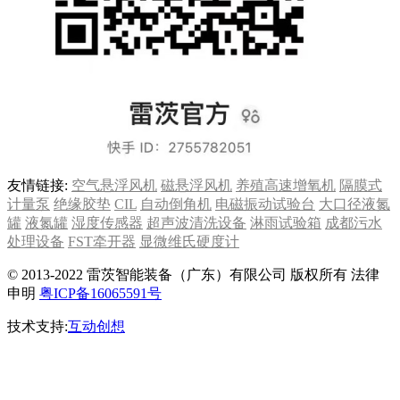
友情链接:
空气悬浮风机
磁悬浮风机
养殖高速增氧机
隔膜式
计量泵
绝缘胶垫
CIL
自动倒角机
电磁振动试验台
大口径液氮
罐
液氮罐
湿度传感器
超声波清洗设备
淋雨试验箱
成都污水
处理设备
FST牵开器
显微维氏硬度计
© 2013-2022 雷茨智能装备（广东）有限公司 版权所有 法律
申明
粤ICP备16065591号
技术支持:
互动创想