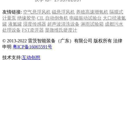
友情链接:
空气悬浮风机
磁悬浮风机
养殖高速增氧机
隔膜式
计量泵
绝缘胶垫
CIL
自动倒角机
电磁振动试验台
大口径液氮
罐
液氮罐
湿度传感器
超声波清洗设备
淋雨试验箱
成都污水
处理设备
FST牵开器
显微维氏硬度计
© 2013-2022 雷茨智能装备（广东）有限公司 版权所有 法律
申明
粤ICP备16065591号
技术支持:
互动创想