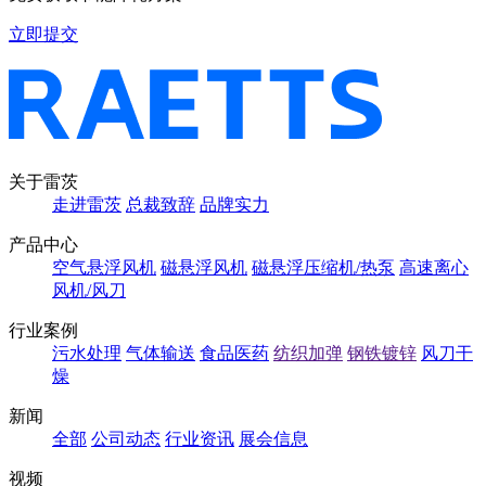
立即提交
关于雷茨
走进雷茨
总裁致辞
品牌实力
产品中心
空气悬浮风机
磁悬浮风机
磁悬浮压缩机/热泵
高速离心
风机/风刀
行业案例
污水处理
气体输送
食品医药
纺织加弹
钢铁镀锌
风刀干
燥
新闻
全部
公司动态
行业资讯
展会信息
视频