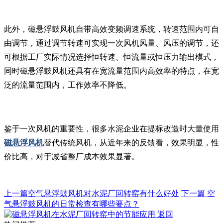
此外，磁悬浮鼓风机自带高效变频调速系统，转速范围内可自
由调节，通过调节转速可实现一次风机风量、风压的调节，还
可根据工厂实际情况选择恒转速、恒流量或恒压力输出模式，
同时磁悬浮鼓风机还具有在宽流量范围内高效率的特点，在宽
泛的流量范围内，工作效率不降低。
鉴于一次风机的重要性，很多水泥企业在提标改造时大量使用
磁悬浮风机
替代传统风机，从近年来的反馈看，效果明显，性
价比高，对于减省整厂成本效果显著。
上一篇
空气悬浮鼓风机对水泥厂回转窑有什么好处
下一篇
空
气悬浮鼓风机的日常检查有哪些要点？
返回