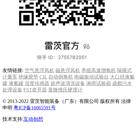
友情链接:
空气悬浮风机
磁悬浮风机
养殖高速增氧机
隔膜式
计量泵
绝缘胶垫
CIL
自动倒角机
电磁振动试验台
大口径液氮
罐
液氮罐
湿度传感器
超声波清洗设备
淋雨试验箱
成都污水
处理设备
FST牵开器
显微维氏硬度计
© 2013-2022 雷茨智能装备（广东）有限公司 版权所有 法律
申明
粤ICP备16065591号
技术支持:
互动创想