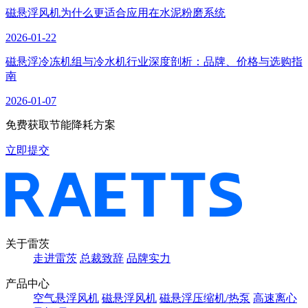
磁悬浮风机为什么更适合应用在水泥粉磨系统
2026-01-22
磁悬浮冷冻机组与冷水机行业深度剖析：品牌、价格与选购指
南
2026-01-07
免费获取节能降耗方案
立即提交
关于雷茨
走进雷茨
总裁致辞
品牌实力
产品中心
空气悬浮风机
磁悬浮风机
磁悬浮压缩机/热泵
高速离心