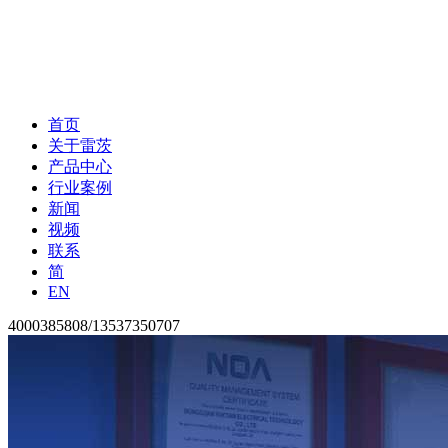
首页
关于雷茨
产品中心
行业案例
新闻
视频
联系
简
EN
4000385808/13537350707