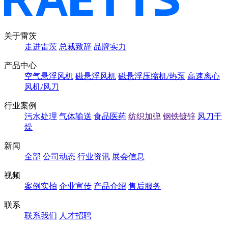
关于雷茨
走进雷茨
总裁致辞
品牌实力
产品中心
空气悬浮风机
磁悬浮风机
磁悬浮压缩机/热泵
高速离心
风机/风刀
行业案例
污水处理
气体输送
食品医药
纺织加弹
钢铁镀锌
风刀干
燥
新闻
全部
公司动态
行业资讯
展会信息
视频
案例实拍
企业宣传
产品介绍
售后服务
联系
联系我们
人才招聘