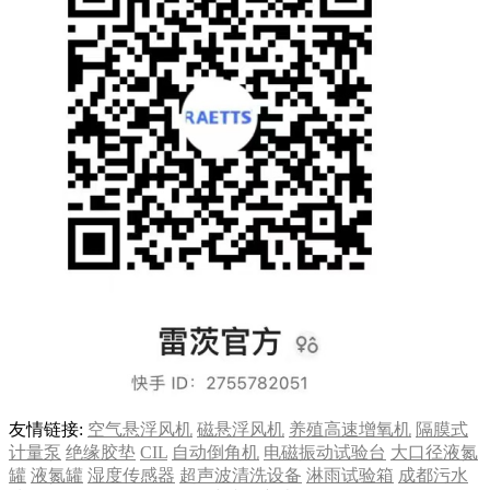
友情链接:
空气悬浮风机
磁悬浮风机
养殖高速增氧机
隔膜式
计量泵
绝缘胶垫
CIL
自动倒角机
电磁振动试验台
大口径液氮
罐
液氮罐
湿度传感器
超声波清洗设备
淋雨试验箱
成都污水