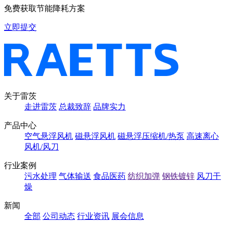
免费获取节能降耗方案
立即提交
关于雷茨
走进雷茨
总裁致辞
品牌实力
产品中心
空气悬浮风机
磁悬浮风机
磁悬浮压缩机/热泵
高速离心
风机/风刀
行业案例
污水处理
气体输送
食品医药
纺织加弹
钢铁镀锌
风刀干
燥
新闻
全部
公司动态
行业资讯
展会信息