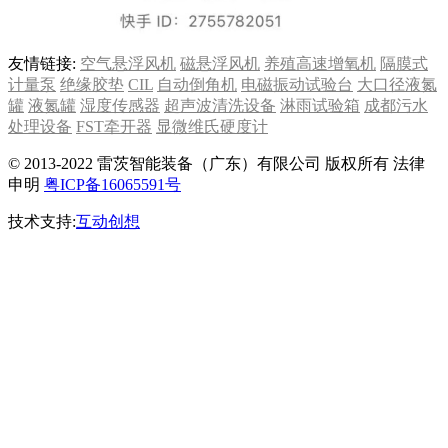
友情链接:
空气悬浮风机
磁悬浮风机
养殖高速增氧机
隔膜式
计量泵
绝缘胶垫
CIL
自动倒角机
电磁振动试验台
大口径液氮
罐
液氮罐
湿度传感器
超声波清洗设备
淋雨试验箱
成都污水
处理设备
FST牵开器
显微维氏硬度计
© 2013-2022 雷茨智能装备（广东）有限公司 版权所有 法律
申明
粤ICP备16065591号
技术支持:
互动创想