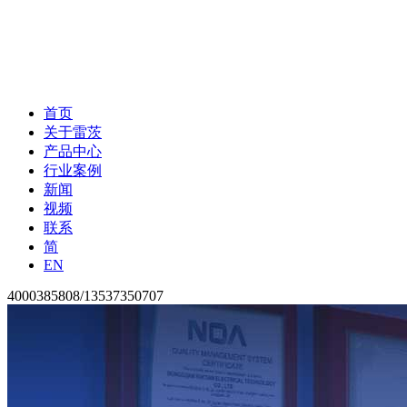
首页
关于雷茨
产品中心
行业案例
新闻
视频
联系
简
EN
4000385808/13537350707