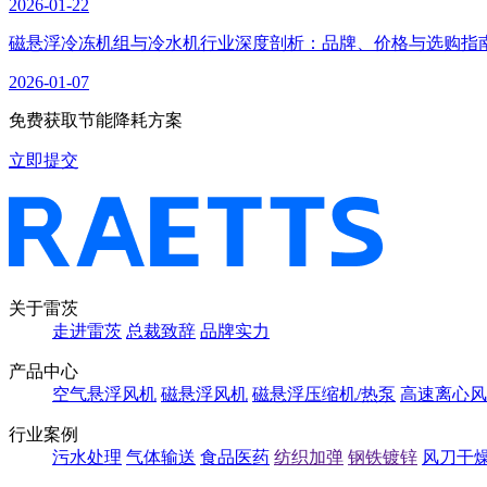
2026-01-22
磁悬浮冷冻机组与冷水机行业深度剖析：品牌、价格与选购指
2026-01-07
免费获取节能降耗方案
立即提交
关于雷茨
走进雷茨
总裁致辞
品牌实力
产品中心
空气悬浮风机
磁悬浮风机
磁悬浮压缩机/热泵
高速离心风
行业案例
污水处理
气体输送
食品医药
纺织加弹
钢铁镀锌
风刀干