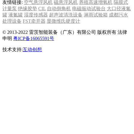
友情链接:
空气悬浮风机
磁悬浮风机
养殖高速增氧机
隔膜式
计量泵
绝缘胶垫
CIL
自动倒角机
电磁振动试验台
大口径液氮
罐
液氮罐
湿度传感器
超声波清洗设备
淋雨试验箱
成都污水
处理设备
FST牵开器
显微维氏硬度计
© 2013-2022 雷茨智能装备（广东）有限公司 版权所有 法律
申明
粤ICP备16065591号
技术支持:
互动创想