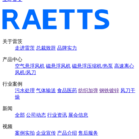
关于雷茨
走进雷茨
总裁致辞
品牌实力
产品中心
空气悬浮风机
磁悬浮风机
磁悬浮压缩机/热泵
高速离心
风机/风刀
行业案例
污水处理
气体输送
食品医药
纺织加弹
钢铁镀锌
风刀干
燥
新闻
全部
公司动态
行业资讯
展会信息
视频
案例实拍
企业宣传
产品介绍
售后服务