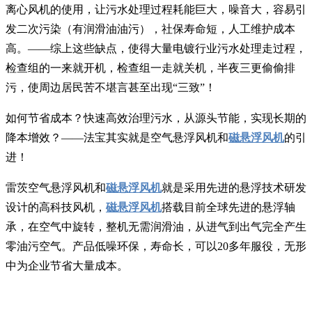
离心风机的使用，让污水处理过程耗能巨大，噪音大，容易引
发二次污染（有润滑油油污），社保寿命短，人工维护成本
高。——综上这些缺点，使得大量电镀行业污水处理走过程，
检查组的一来就开机，检查组一走就关机，半夜三更偷偷排
污，使周边居民苦不堪言甚至出现“三致”！
如何节省成本？快速高效治理污水，从源头节能，实现长期的
降本增效？——法宝其实就是空气悬浮风机和
磁悬浮风机
的引
进！
雷茨空气悬浮风机和
磁悬浮风机
就是采用先进的悬浮技术研发
设计的高科技风机，
磁悬浮风机
搭载目前全球先进的悬浮轴
承，在空气中旋转，整机无需润滑油，从进气到出气完全产生
零油污空气。产品低噪环保，寿命长，可以20多年服役，无形
中为企业节省大量成本。