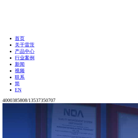
首页
关于雷茨
产品中心
行业案例
新闻
视频
联系
简
EN
4000385808/13537350707