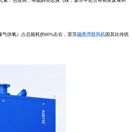
元素，色度高，有硫醇类恶臭气味，废水中还含有制浆废液和
气供氧）占总能耗的60%左右，雷茨
磁悬浮鼓风机
因其比传统