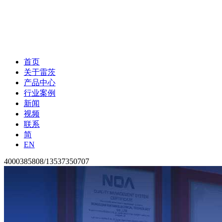
首页
关于雷茨
产品中心
行业案例
新闻
视频
联系
简
EN
4000385808/13537350707