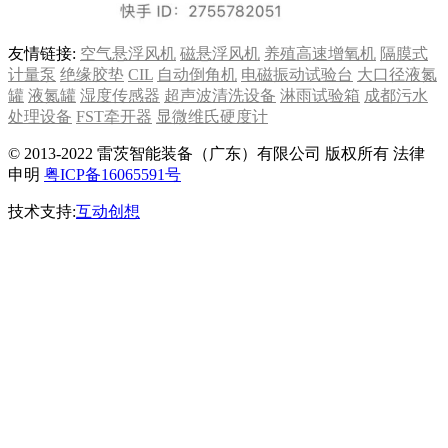
友情链接:
空气悬浮风机
磁悬浮风机
养殖高速增氧机
隔膜式
计量泵
绝缘胶垫
CIL
自动倒角机
电磁振动试验台
大口径液氮
罐
液氮罐
湿度传感器
超声波清洗设备
淋雨试验箱
成都污水
处理设备
FST牵开器
显微维氏硬度计
© 2013-2022 雷茨智能装备（广东）有限公司 版权所有 法律
申明
粤ICP备16065591号
技术支持:
互动创想