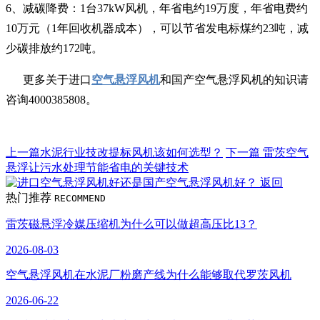
6、减碳降费：1台37kW风机，年省电约19万度，年省电费约
10万元（1年回收机器成本），可以节省发电标煤约23吨，减
少碳排放约172吨。
更多关于进口
空气悬浮风机
和国产空气悬浮风机的知识请
咨询4000385808。
上一篇
水泥行业技改提标风机该如何选型？
下一篇
雷茨空气
悬浮让污水处理节能省电的关键技术
返回
热门推荐
RECOMMEND
雷茨磁悬浮冷媒压缩机为什么可以做超高压比13？
2026-08-03
空气悬浮风机在水泥厂粉磨产线为什么能够取代罗茨风机
2026-06-22