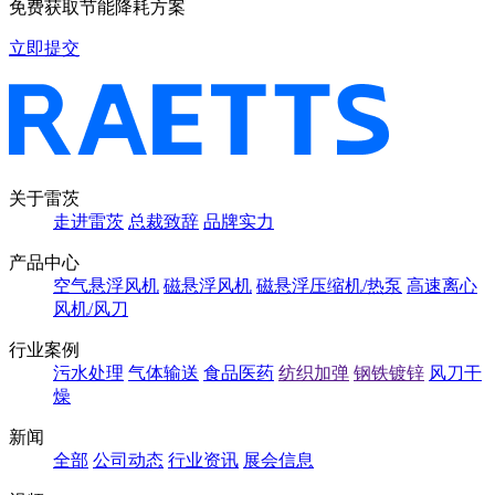
免费获取节能降耗方案
立即提交
关于雷茨
走进雷茨
总裁致辞
品牌实力
产品中心
空气悬浮风机
磁悬浮风机
磁悬浮压缩机/热泵
高速离心
风机/风刀
行业案例
污水处理
气体输送
食品医药
纺织加弹
钢铁镀锌
风刀干
燥
新闻
全部
公司动态
行业资讯
展会信息