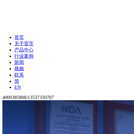
首页
关于雷茨
产品中心
行业案例
新闻
视频
联系
简
EN
4000385808/13537350707