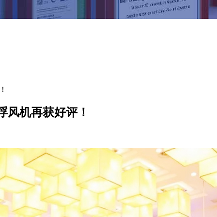
！
浮风机再获好评！