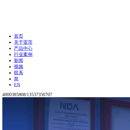
首页
关于雷茨
产品中心
行业案例
新闻
视频
联系
简
EN
4000385808/13537350707