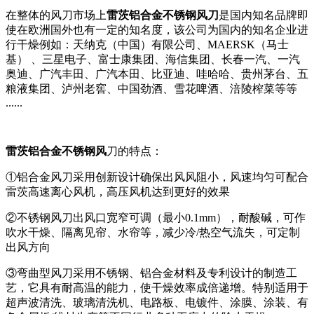
在整体的风刀市场上
雷茨铝合金不锈钢风刀
是国内知名品牌即
使在欧洲国外也有一定的知名度，该公司为国内的知名企业进
行干燥例如：天纳克（中国）有限公司、MAERSK（马士
基） 、三星电子、富士康集团、海信集团、长春一汽、一汽
奥迪、广汽丰田、广汽本田、比亚迪、哇哈哈、贵州茅台、五
粮液集团、泸州老窖、中国劲酒、雪花啤酒、涪陵榨菜等等
......
雷茨铝合金不锈钢风
刀的特点：
①铝合金风刀采用创新设计确保出风风阻小，风速均匀可配合
雷茨高速离心风机，高压风机达到更好的效果
②不锈钢风刀出风口宽窄可调（最小0.1mm），耐酸碱，可作
吹水干燥、隔离见帘、水帘等，减少冷/热空气流失，可定制
出风方向
③弯曲型风刀采用不锈钢、铝合金材料及专利设计的制造工
艺，它具有耐高温的能力，使干燥效率成倍递增。特别适用于
超声波清洗、玻璃清洗机、电路板、电镀件、涂膜、涂装、有