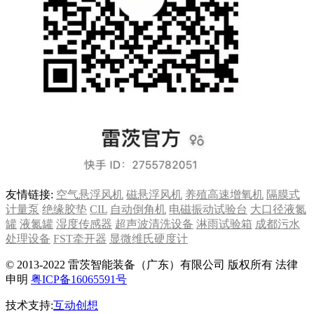
友情链接:
空气悬浮风机
磁悬浮风机
养殖高速增氧机
隔膜式
计量泵
绝缘胶垫
CIL
自动倒角机
电磁振动试验台
大口径液氮
罐
液氮罐
湿度传感器
超声波清洗设备
淋雨试验箱
成都污水
处理设备
FST牵开器
显微维氏硬度计
© 2013-2022 雷茨智能装备（广东）有限公司 版权所有 法律
申明
粤ICP备16065591号
技术支持:
互动创想