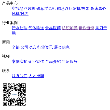
产品中心
空气悬浮风机
磁悬浮风机
磁悬浮压缩机/热泵
高速离心
风机/风刀
行业案例
污水处理
气体输送
食品医药
纺织加弹
钢铁镀锌
风刀干
燥
新闻
全部
公司动态
行业资讯
展会信息
视频
案例实拍
企业宣传
产品介绍
售后服务
联系
联系我们
人才招聘