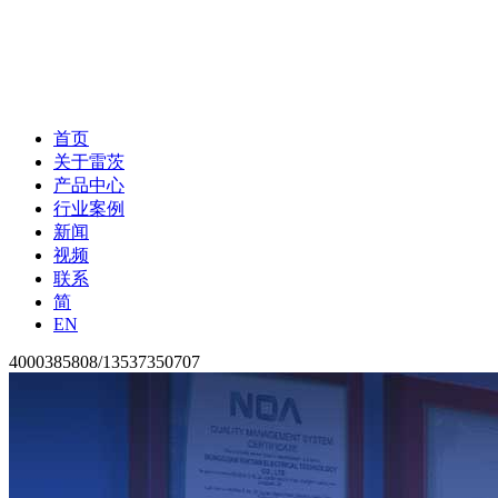
首页
关于雷茨
产品中心
行业案例
新闻
视频
联系
简
EN
4000385808/13537350707