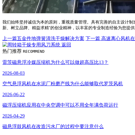
我们始终坚持诚信为本的原则，重视质量管理。具有完善的自主设计制造
新、树立品牌、精益求精”的创业精神，以丰富的专业制造经验为您提
上一篇
五金件地弹簧清洗干燥解决方案
下一篇
高速离心风机在
返回
热门推荐
RECOMMEND
雷茨磁悬浮冷媒压缩机为什么可以做超高压比13？
2026-08-03
空气悬浮风机在水泥厂粉磨产线为什么能够取代罗茨风机
2026-06-22
磁浮压缩机应用在中央空调中可以不用全年满负荷运行
2026-04-29
磁悬浮鼓风机在改造污水厂的过程中要注意什么