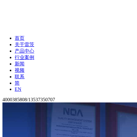
首页
关于雷茨
产品中心
行业案例
新闻
视频
联系
简
EN
4000385808/13537350707