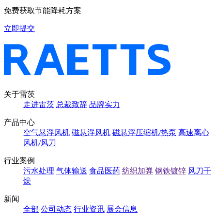
免费获取节能降耗方案
立即提交
关于雷茨
走进雷茨
总裁致辞
品牌实力
产品中心
空气悬浮风机
磁悬浮风机
磁悬浮压缩机/热泵
高速离心
风机/风刀
行业案例
污水处理
气体输送
食品医药
纺织加弹
钢铁镀锌
风刀干
燥
新闻
全部
公司动态
行业资讯
展会信息