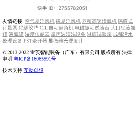
友情链接:
空气悬浮风机
磁悬浮风机
养殖高速增氧机
隔膜式
计量泵
绝缘胶垫
CIL
自动倒角机
电磁振动试验台
大口径液氮
罐
液氮罐
湿度传感器
超声波清洗设备
淋雨试验箱
成都污水
处理设备
FST牵开器
显微维氏硬度计
© 2013-2022 雷茨智能装备（广东）有限公司 版权所有 法律
申明
粤ICP备16065591号
技术支持:
互动创想