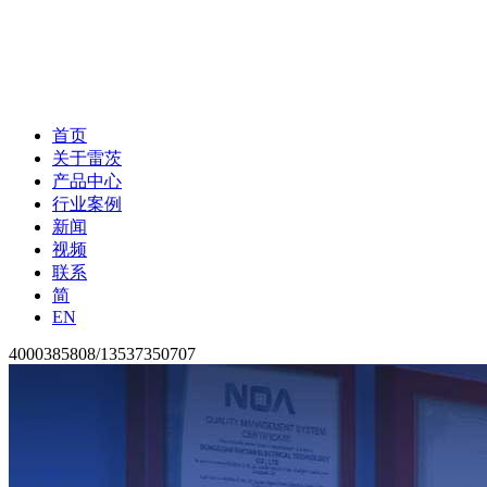
首页
关于雷茨
产品中心
行业案例
新闻
视频
联系
简
EN
4000385808/13537350707