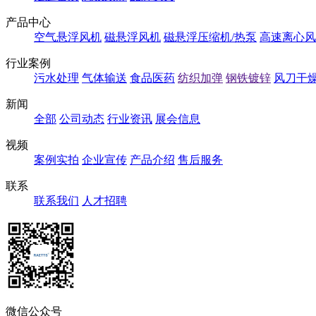
产品中心
空气悬浮风机
磁悬浮风机
磁悬浮压缩机/热泵
高速离心风
行业案例
污水处理
气体输送
食品医药
纺织加弹
钢铁镀锌
风刀干
新闻
全部
公司动态
行业资讯
展会信息
视频
案例实拍
企业宣传
产品介绍
售后服务
联系
联系我们
人才招聘
微信公众号