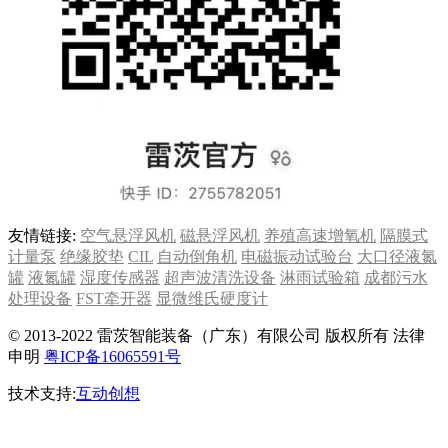
友情链接:
空气悬浮风机
磁悬浮风机
养殖高速增氧机
隔膜式
计量泵
绝缘胶垫
CIL
自动倒角机
电磁振动试验台
大口径液氮
罐
液氮罐
湿度传感器
超声波清洗设备
淋雨试验箱
成都污水
处理设备
FST牵开器
显微维氏硬度计
© 2013-2022 雷茨智能装备（广东）有限公司 版权所有 法律
申明
粤ICP备16065591号
技术支持:
互动创想