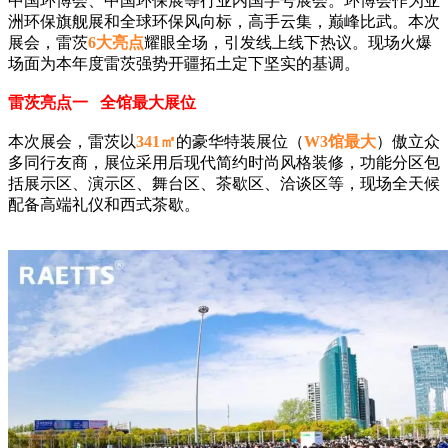
中国环博会、中国环保展等行业内国字号展会。环博会作为亚
洲环保旗舰展和全球环保风向标，高手云集，巅峰比武。本次
展会，雷茨
6大亮点
耀眼全场，引发线上线下热议。现场火爆
场面为本年度雷茨强势开疆拓土定下坚实的基调。
雷茨亮点一 全馆最大展位
本次展会，雷茨以
341㎡
的豪华特装展位（
W3馆最大
）傲立众
多同行友商，展位采用后现代简约时尚风格装修，功能分区包
括展示区、演示区、舞台区、茶歇区、洽谈区等，现场全天候
配备高端礼仪和西式茶歇。