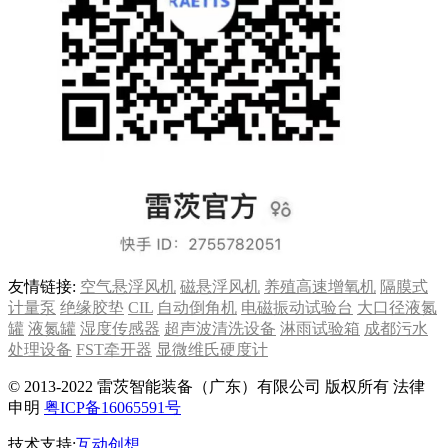
友情链接:
空气悬浮风机
磁悬浮风机
养殖高速增氧机
隔膜式
计量泵
绝缘胶垫
CIL
自动倒角机
电磁振动试验台
大口径液氮
罐
液氮罐
湿度传感器
超声波清洗设备
淋雨试验箱
成都污水
处理设备
FST牵开器
显微维氏硬度计
© 2013-2022 雷茨智能装备（广东）有限公司 版权所有 法律
申明
粤ICP备16065591号
技术支持:
互动创想