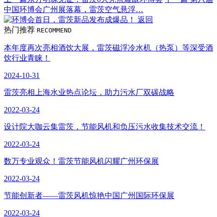
中国环博会广州展落幕，雷茨空气悬浮…
返回
热门推荐
RECOMMEND
本年度再次亮相酒饮大展，雷茨磁浮冷水机（热泵）等深受酒
饮行业青睐！
2024-10-31
雷茨亮相上海水业热点论坛，助力污水厂双碳战略
2022-03-24
设计院大咖云集雷茨，节能风机和负压污水收集技术交流！
2022-03-24
数万专业观众！雷茨节能风机闪耀广州环保展
2022-03-24
节能创新者——雷茨风机惊艳中国广州国际环保展
2022-03-24