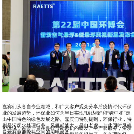
经理吴炎光先生，吴总师从沈鼓刘亚北，拥有十多项发明及实
用新型专利，雷茨磁悬浮、空气悬浮风机设计者，热心从事公
益环保事业。
嘉宾们从各自专业领域，和广大客户观众分享后疫情时代环保
业的发展趋势，环保业如何为早日实现“碳达峰”和“碳中和”走
出中国特色的绿色发展之路。嘉宾们特别提到，环保行业，特
别是污废水处理行业，风机耗能大，是电老虎，与此同时风机
可以说，雷茨一直在践行节能风机的研发、生产和服务，雷茨
是最有节能降耗空间的用电设备。