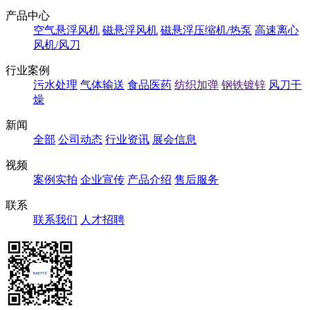
产品中心
空气悬浮风机
磁悬浮风机
磁悬浮压缩机/热泵
高速离心
风机/风刀
行业案例
污水处理
气体输送
食品医药
纺织加弹
钢铁镀锌
风刀干
燥
新闻
全部
公司动态
行业资讯
展会信息
视频
案例实拍
企业宣传
产品介绍
售后服务
联系
联系我们
人才招聘