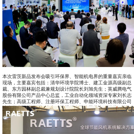
本次雷茨新品发布会吸引环保界、智能机电界的重量嘉宾亲临
现场，主要嘉宾包括：清华环境学院博士、建工金源高级副总
裁、东方园林副总裁兼规划设计院院长刘旭先生；英威腾电气
股份有限公司产品中心总监，工业自动化领域资深专家刘长志
先生；高级工程师、注册环保工程师、申能环境科技有限公司
法人代表总裁，浙江众合科技股份有限公司董事副总裁，浙江
省环境科学协会副会长楼洪海先生；杭州上拓环境科技股份有
限公司总经理，第三批国家“万人计划”科技创业领军人才，中
共杭州市区委2018年度优秀共产党员，国际水协会（IWA）
——中国青年委员会委员谭斌先生；雷茨风机品牌创始人、总