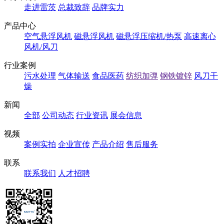
走进雷茨
总裁致辞
品牌实力
产品中心
空气悬浮风机
磁悬浮风机
磁悬浮压缩机/热泵
高速离心
风机/风刀
行业案例
污水处理
气体输送
食品医药
纺织加弹
钢铁镀锌
风刀干
燥
新闻
全部
公司动态
行业资讯
展会信息
视频
案例实拍
企业宣传
产品介绍
售后服务
联系
联系我们
人才招聘