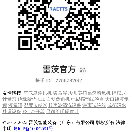
友情链接:
空气悬浮风机
磁悬浮风机
养殖高速增氧机
隔膜式
计量泵
绝缘胶垫
CIL
自动倒角机
电磁振动试验台
大口径液氮
罐
液氮罐
湿度传感器
超声波清洗设备
淋雨试验箱
成都污水
处理设备
FST牵开器
显微维氏硬度计
© 2013-2022 雷茨智能装备（广东）有限公司 版权所有 法律
申明
粤ICP备16065591号