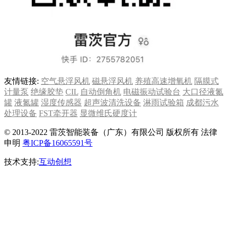
友情链接:
空气悬浮风机
磁悬浮风机
养殖高速增氧机
隔膜式
计量泵
绝缘胶垫
CIL
自动倒角机
电磁振动试验台
大口径液氮
罐
液氮罐
湿度传感器
超声波清洗设备
淋雨试验箱
成都污水
处理设备
FST牵开器
显微维氏硬度计
© 2013-2022 雷茨智能装备（广东）有限公司 版权所有 法律
申明
粤ICP备16065591号
技术支持:
互动创想