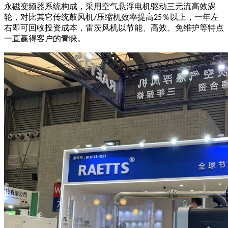
永磁变频器系统构成，采用空气悬浮电机驱动三元流高效涡
轮，对比其它传统鼓风机
压缩机效率提高
％以上，一年左
/
25
右即可回收投资成本，雷茨风机以节能、高效、免维护等特点
一直赢得客户的青睐。