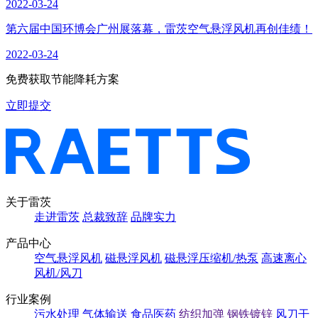
2022-03-24
第六届中国环博会广州展落幕，雷茨空气悬浮风机再创佳绩！
2022-03-24
免费获取节能降耗方案
立即提交
关于雷茨
走进雷茨
总裁致辞
品牌实力
产品中心
空气悬浮风机
磁悬浮风机
磁悬浮压缩机/热泵
高速离心
风机/风刀
行业案例
污水处理
气体输送
食品医药
纺织加弹
钢铁镀锌
风刀干