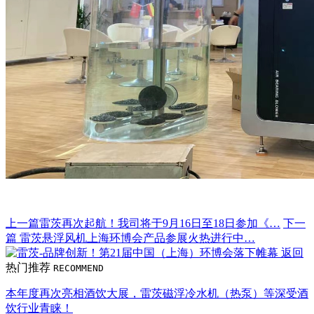
上一篇
雷茨再次起航！我司将于9月16日至18日参加《…
下一
篇
雷茨悬浮风机上海环博会产品参展火热进行中…
返回
热门推荐
RECOMMEND
本年度再次亮相酒饮大展，雷茨磁浮冷水机（热泵）等深受酒
饮行业青睐！