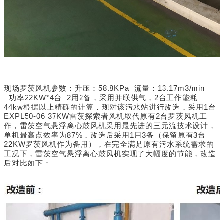
升压：58.8KPa 流量：13.17m3/min
现场罗茨风机参数：
功率22KW*4台 2用2备，采用并联供气，2台工作能耗
44kw
根据以上精确的计算，现对该污水站进行改造，采用1台
EXPL50-06 37KW雷茨探索者风机取代原有2台罗茨
风机工
作，
雷茨空气悬浮离心鼓风机
采用最先进的三元流技术设计，
单机最高点效率为87%，改造后采用
1用3备（保留原有3台
22KW罗茨风机作为备用），在完全满足原有污水系统需求的
工况下，
雷茨空气悬浮离心鼓风机实现了大幅度的节能，改造
后对比如下：