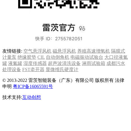
友情链接:
空气悬浮风机
磁悬浮风机
养殖高速增氧机
隔膜式
计量泵
绝缘胶垫
CIL
自动倒角机
电磁振动试验台
大口径液氮
罐
液氮罐
湿度传感器
超声波清洗设备
淋雨试验箱
成都污水
处理设备
FST牵开器
显微维氏硬度计
© 2013-2022 雷茨智能装备（广东）有限公司 版权所有 法律
申明
粤ICP备16065591号
技术支持:
互动创想