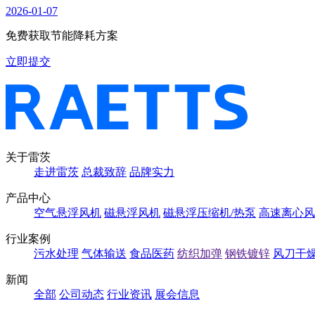
2026-01-07
免费获取节能降耗方案
立即提交
关于雷茨
走进雷茨
总裁致辞
品牌实力
产品中心
空气悬浮风机
磁悬浮风机
磁悬浮压缩机/热泵
高速离心风
行业案例
污水处理
气体输送
食品医药
纺织加弹
钢铁镀锌
风刀干
新闻
全部
公司动态
行业资讯
展会信息