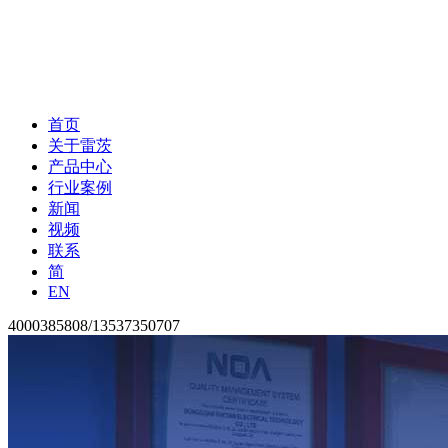
首页
关于雷茨
产品中心
行业案例
新闻
视频
联系
简
EN
4000385808/13537350707