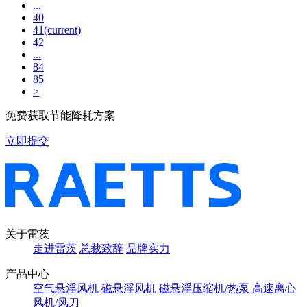
...
40
41
(current)
42
...
84
85
>
免费获取节能降耗方案
立即提交
关于雷茨
走进雷茨
总裁致辞
品牌实力
产品中心
空气悬浮风机
磁悬浮风机
磁悬浮压缩机/热泵
高速离心
风机/风刀