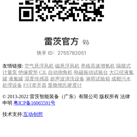
友情链接:
空气悬浮风机
磁悬浮风机
养殖高速增氧机
隔膜式
计量泵
绝缘胶垫
CIL
自动倒角机
电磁振动试验台
大口径液氮
罐
液氮罐
湿度传感器
超声波清洗设备
淋雨试验箱
成都污水
处理设备
FST牵开器
显微维氏硬度计
© 2013-2022 雷茨智能装备（广东）有限公司 版权所有 法律
申明
粤ICP备16065591号
技术支持:
互动创想