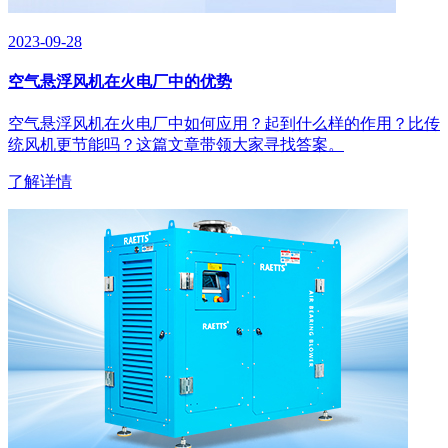
2023-09-28
空气悬浮风机在火电厂中的优势
空气悬浮风机在火电厂中如何应用？起到什么样的作用？比传
统风机更节能吗？这篇文章带领大家寻找答案。
了解详情