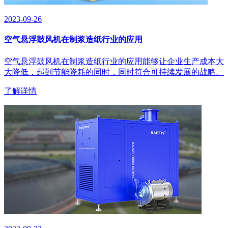
2023-09-26
空气悬浮鼓风机在制浆造纸行业的应用
空气悬浮鼓风机在制浆造纸行业的应用能够让企业生产成本大
大降低，起到节能降耗的同时，同时符合可持续发展的战略。
了解详情