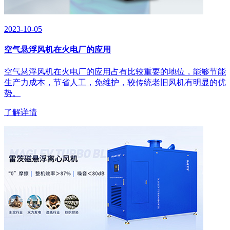
2023-10-05
空气悬浮风机在火电厂的应用
空气悬浮风机​在火电厂的应用占有比较重要的地位，能够节能
生产力成本，节省人工，免维护，较传统老旧风机有明显的优
势。
了解详情