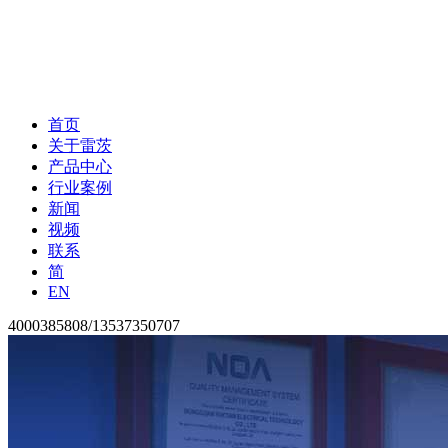
首页
关于雷茨
产品中心
行业案例
新闻
视频
联系
简
EN
4000385808/13537350707