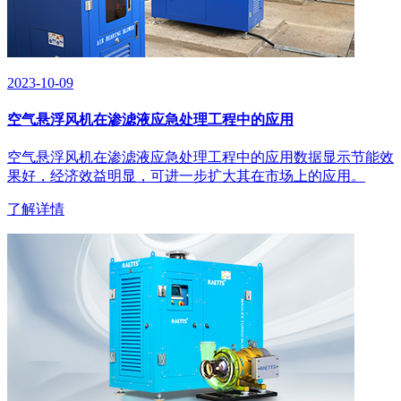
2023-10-09
空气悬浮风机在渗滤液应急处理工程中的应用
空气悬浮风机​在渗滤液应急处理工程中的应用数据显示节能效
果好，经济效益明显，可进一步扩大其在市场上的应用。
了解详情