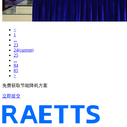
<
1
...
23
24
(current)
25
...
84
85
>
免费获取节能降耗方案
立即提交