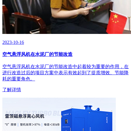
2023-10-16
空气悬浮风机在水泥厂的节能改造
空气悬浮风机在水泥厂的节能改造中起着较为重要的作用，在
进行改造过后的项目方案中表示有效起到了提质增效、节能降
耗的重要角色。
了解详情