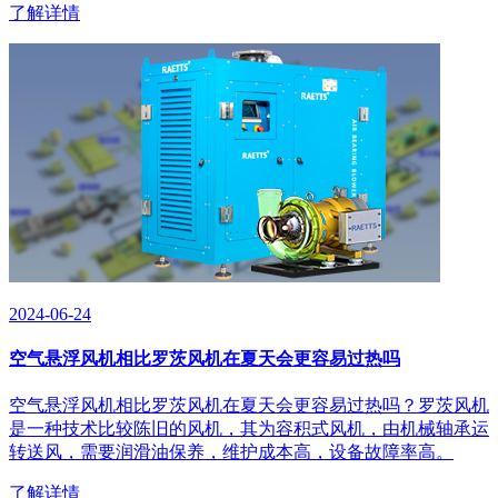
了解详情
2024-06-24
空气悬浮风机相比罗茨风机在夏天会更容易过热吗
空气悬浮风机相比罗茨风机在夏天会更容易过热吗？罗茨风机
是一种技术比较陈旧的风机，其为容积式风机，由机械轴承运
转送风，需要润滑油保养，维护成本高，设备故障率高。
了解详情