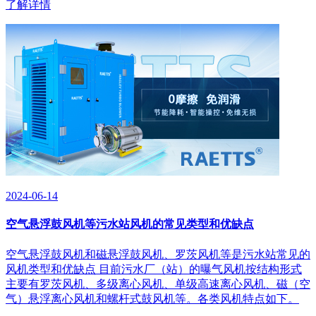
了解详情
2024-06-14
空气悬浮鼓风机等污水站风机的常见类型和优缺点
空气悬浮鼓风机和磁悬浮鼓风机、罗茨风机等是污水站常见的
风机类型和优缺点 目前污水厂（站）的曝气风机按结构形式
主要有罗茨风机、多级离心风机、单级高速离心风机、磁（空
气）悬浮离心风机和螺杆式鼓风机等。各类风机特点如下。