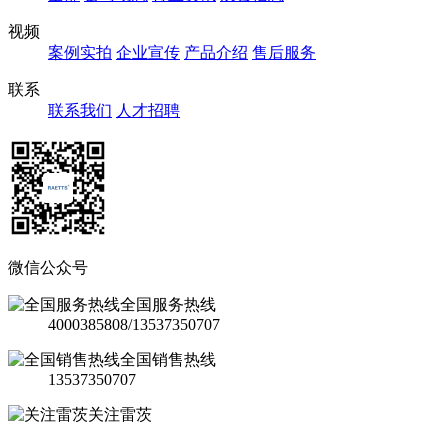
视频
案例实拍
企业宣传
产品介绍
售后服务
联系
联系我们
人才招聘
微信公众号
全国服务热线
4000385808/13537350707
全国销售热线
13537350707
关注雷茨