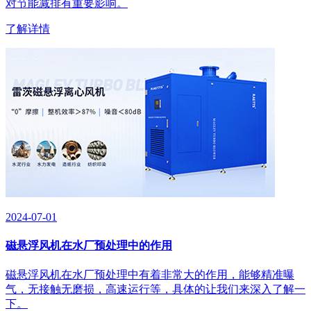
对节能减排有重要影响。
了解详情
2024-07-01
磁悬浮风机在水厂预处理中的作用
磁悬浮风机在水厂预处理中有着非常大的作用，能够精准曝
气，无接触无磨损，高速运行等，具体的让我们来深入了解一
下。