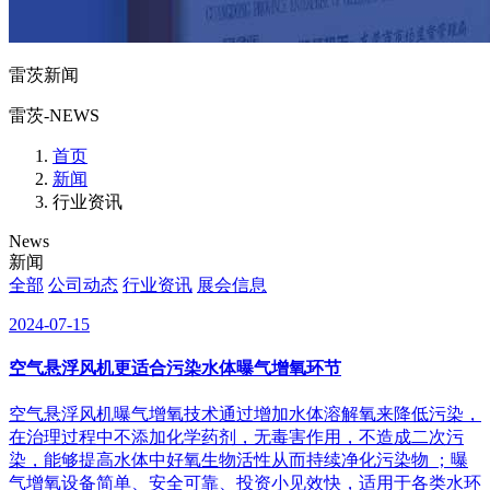
雷茨新闻
雷茨-NEWS
首页
新闻
行业资讯
News
新闻
全部
公司动态
行业资讯
展会信息
2024-07-15
空气悬浮风机更适合污染水体曝气增氧环节
空气悬浮风机曝气增氧技术通过增加水体溶解氧来降低污染，
在治理过程中不添加化学药剂，无毒害作用，不造成二次污
染，能够提高水体中好氧生物活性从而持续净化污染物 ；曝
气增氧设备简单、安全可靠、投资小见效快，适用于各类水环