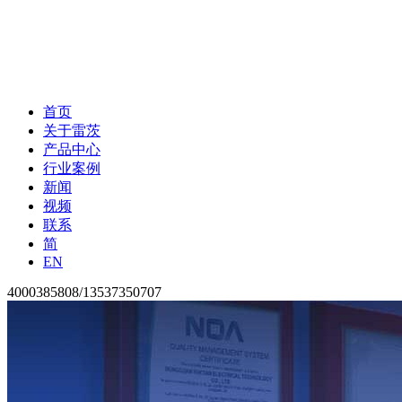
首页
关于雷茨
产品中心
行业案例
新闻
视频
联系
简
EN
4000385808/13537350707