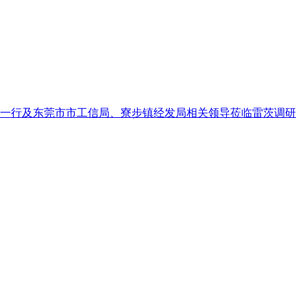
斌一行及东莞市市工信局、寮步镇经发局相关领导莅临雷茨调研