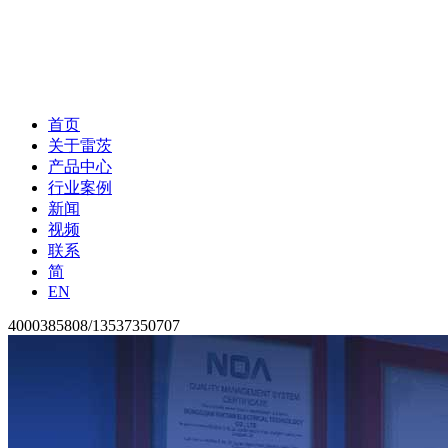
首页
关于雷茨
产品中心
行业案例
新闻
视频
联系
简
EN
4000385808/13537350707