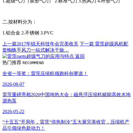
1.超级气刀（条形气刀） 2.标准气刀 3.热风刀 4.环形气刀
二.按材料分为：
1.铝合金 2.不锈钢 3.PVC
上一篇
2017年锐天科技年会完美收关
下一篇
雷茨超级风机配
套蜘蛛手风刀一站式解决干燥…
返回
热门推荐
RECOMMEND
全省一等奖：雷茨压缩机领跑科创赛道！
2026-08-07
雷茨重磅亮相2026中国地热大会：磁悬浮压缩机赋能高效水地
源热泵
2026-05-22
“十五五”开局年，雷茨“供热制冷”五大展完美收官，压缩机产
品引领绿色新动力！