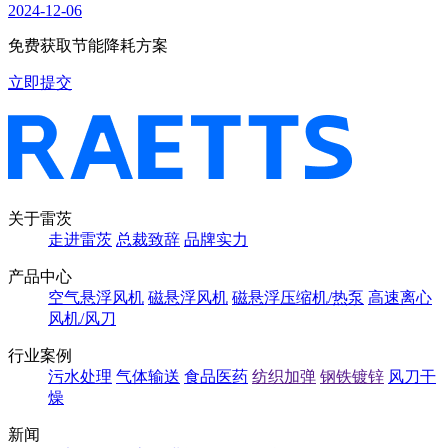
2024-12-06
免费获取节能降耗方案
立即提交
关于雷茨
走进雷茨
总裁致辞
品牌实力
产品中心
空气悬浮风机
磁悬浮风机
磁悬浮压缩机/热泵
高速离心
风机/风刀
行业案例
污水处理
气体输送
食品医药
纺织加弹
钢铁镀锌
风刀干
燥
新闻