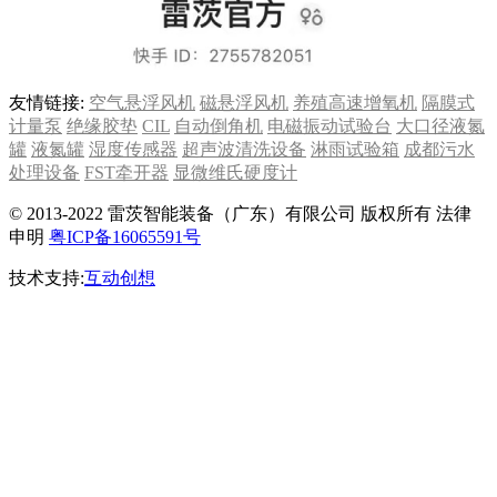
友情链接:
空气悬浮风机
磁悬浮风机
养殖高速增氧机
隔膜式
计量泵
绝缘胶垫
CIL
自动倒角机
电磁振动试验台
大口径液氮
罐
液氮罐
湿度传感器
超声波清洗设备
淋雨试验箱
成都污水
处理设备
FST牵开器
显微维氏硬度计
© 2013-2022 雷茨智能装备（广东）有限公司 版权所有 法律
申明
粤ICP备16065591号
技术支持:
互动创想