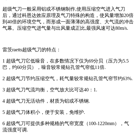
超级气刀一般采用铝或不锈钢制作,使用压缩空气进入气刀
后，通过科恩达效应原理及气刀特殊的构造，使风量增加20倍
到40倍的环境空气，而形成一面薄薄的高强度、大气流的冲击
气幕。压缩空气进气量与出风量成正比,最强风速可达80m/s.
雷茨raetts超级气刀的特点：
1 超级气刀它低噪音，在多数情况下仅为69分贝（压力为5.5
巴，约60分贝），噪音较常规钻孔管气帘低11倍.
2 超级气刀节约压缩空气，耗气量较常规钻孔管气帘节约63%.
3 超级气刀气流均衡，空气放大比可达40：1.
4 超级气刀无活动件，材质为铝或不锈钢.
5 超级气刀体积小，便于安装，免维护.
6 超级气刀可提供多种规格的气帘宽度（100-1220mm），气
流强度可调.