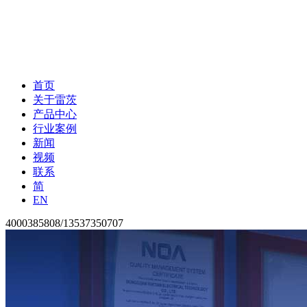
首页
关于雷茨
产品中心
行业案例
新闻
视频
联系
简
EN
4000385808/13537350707