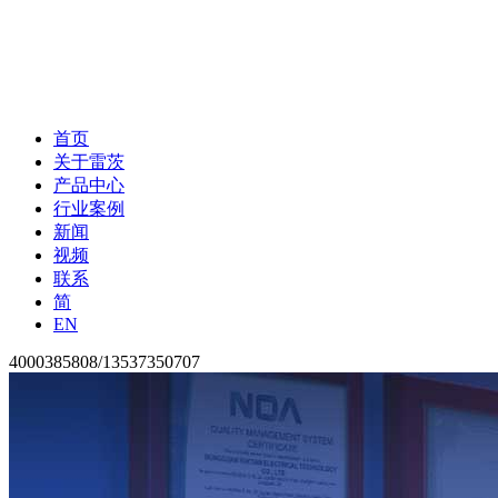
首页
关于雷茨
产品中心
行业案例
新闻
视频
联系
简
EN
4000385808/13537350707