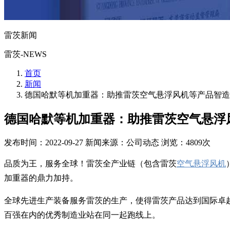
雷茨新闻
雷茨-NEWS
首页
新闻
德国哈默等机加重器：助推雷茨空气悬浮风机等产品智造
德国哈默等机加重器：助推雷茨空气悬浮
发布时间：2022-09-27
新闻来源：公司动态
浏览：4809次
品质为王，服务全球！雷茨全产业链（包含雷茨
空气悬浮风机
加重器的鼎力加持。
全球先进生产装备服务雷茨的生产，使得雷茨产品达到国际卓
百强在内的优秀制造业站在同一起跑线上。