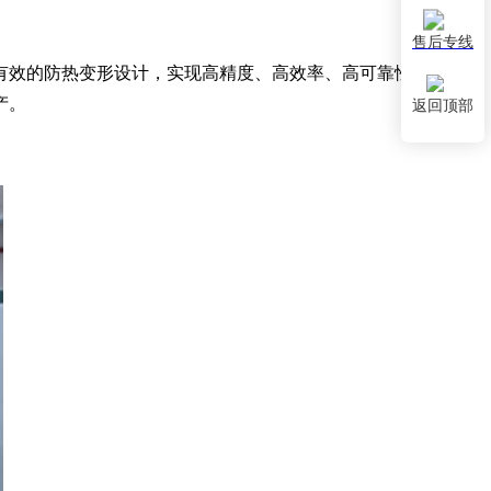
售后专线
有效的防热变形设计，实现高精度、高效率、高可靠性生产，为
产。
返回顶部