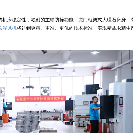
的机床稳定性，独创的主轴防撞功能，龙门框架式大理石床身、
悬浮风机
将达到更精、更准、更优的技术标准，实现精益求精生