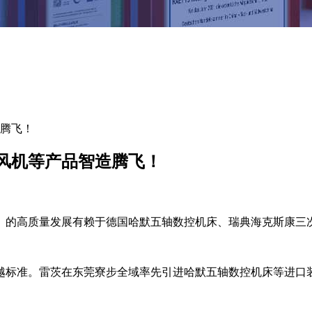
腾飞！
风机等产品智造腾飞！
）的高质量发展有赖于德国哈默五轴数控机床、瑞典海克斯康三
越标准。雷茨在东莞寮步全域率先引进哈默五轴数控机床等进口