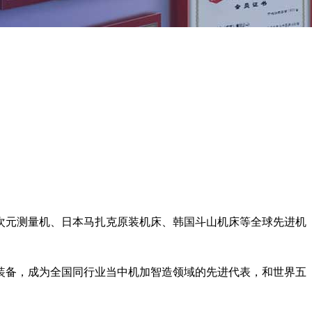
次元测量机、日本马扎克原装机床、韩国斗山机床等全球先进机
装备，成为全国同行业当中机加智造领域的先进代表，和世界五