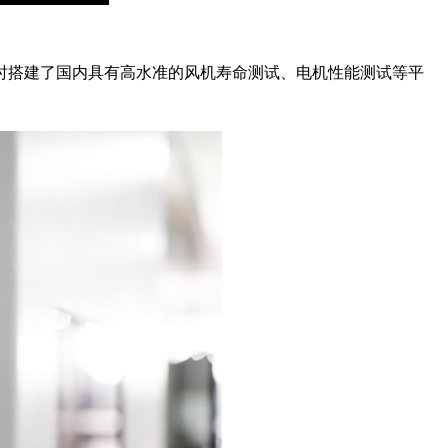
时搭建了国内具有高水准的风机寿命测试、电机性能测试等平