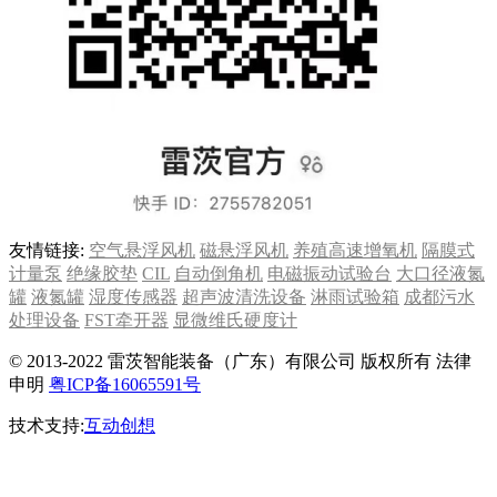
友情链接:
空气悬浮风机
磁悬浮风机
养殖高速增氧机
隔膜式
计量泵
绝缘胶垫
CIL
自动倒角机
电磁振动试验台
大口径液氮
罐
液氮罐
湿度传感器
超声波清洗设备
淋雨试验箱
成都污水
处理设备
FST牵开器
显微维氏硬度计
© 2013-2022 雷茨智能装备（广东）有限公司 版权所有 法律
申明
粤ICP备16065591号
技术支持:
互动创想