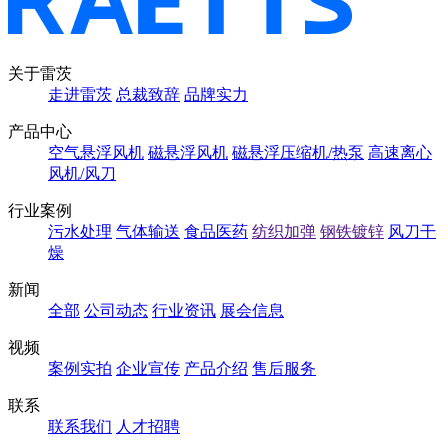
关于雷茨
走进雷茨
总裁致辞
品牌实力
产品中心
空气悬浮风机
磁悬浮风机
磁悬浮压缩机/热泵
高速离心
风机/风刀
行业案例
污水处理
气体输送
食品医药
纺织加弹
钢铁镀锌
风刀干
燥
新闻
全部
公司动态
行业资讯
展会信息
视频
案例实拍
企业宣传
产品介绍
售后服务
联系
联系我们
人才招聘