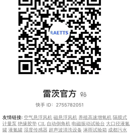
友情链接:
空气悬浮风机
磁悬浮风机
养殖高速增氧机
隔膜式
计量泵
绝缘胶垫
CIL
自动倒角机
电磁振动试验台
大口径液氮
罐
液氮罐
湿度传感器
超声波清洗设备
淋雨试验箱
成都污水