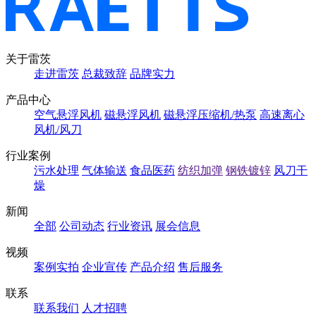
关于雷茨
走进雷茨
总裁致辞
品牌实力
产品中心
空气悬浮风机
磁悬浮风机
磁悬浮压缩机/热泵
高速离心
风机/风刀
行业案例
污水处理
气体输送
食品医药
纺织加弹
钢铁镀锌
风刀干
燥
新闻
全部
公司动态
行业资讯
展会信息
视频
案例实拍
企业宣传
产品介绍
售后服务
联系
联系我们
人才招聘