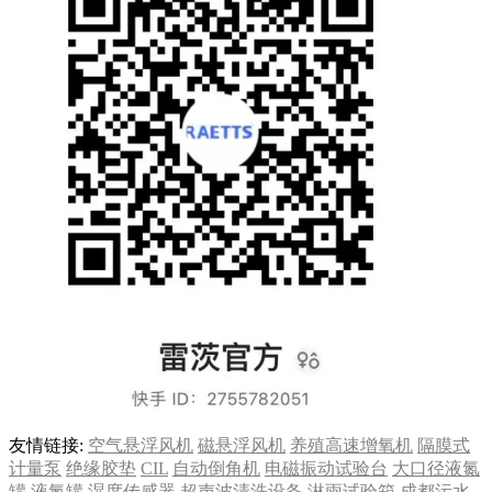
友情链接:
空气悬浮风机
磁悬浮风机
养殖高速增氧机
隔膜式
计量泵
绝缘胶垫
CIL
自动倒角机
电磁振动试验台
大口径液氮
罐
液氮罐
湿度传感器
超声波清洗设备
淋雨试验箱
成都污水