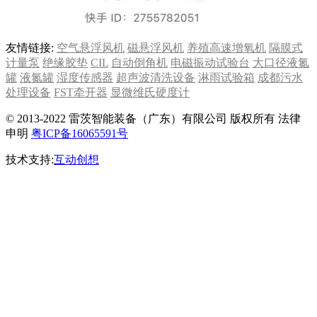
友情链接:
空气悬浮风机
磁悬浮风机
养殖高速增氧机
隔膜式
计量泵
绝缘胶垫
CIL
自动倒角机
电磁振动试验台
大口径液氮
罐
液氮罐
湿度传感器
超声波清洗设备
淋雨试验箱
成都污水
处理设备
FST牵开器
显微维氏硬度计
© 2013-2022 雷茨智能装备（广东）有限公司 版权所有 法律
申明
粤ICP备16065591号
技术支持:
互动创想