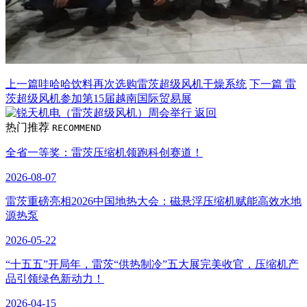
上一篇
哇哈哈饮料再次选购雷茨超级风机干燥系统
下一篇
雷
茨超级风机参加第15届越南国际贸易展
返回
热门推荐
RECOMMEND
全省一等奖：雷茨压缩机领跑科创赛道！
2026-08-07
雷茨重磅亮相2026中国地热大会：磁悬浮压缩机赋能高效水地
源热泵
2026-05-22
“十五五”开局年，雷茨“供热制冷”五大展完美收官，压缩机产
品引领绿色新动力！
2026-04-15