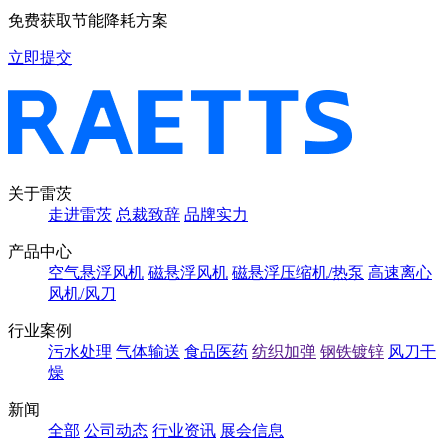
免费获取节能降耗方案
立即提交
关于雷茨
走进雷茨
总裁致辞
品牌实力
产品中心
空气悬浮风机
磁悬浮风机
磁悬浮压缩机/热泵
高速离心
风机/风刀
行业案例
污水处理
气体输送
食品医药
纺织加弹
钢铁镀锌
风刀干
燥
新闻
全部
公司动态
行业资讯
展会信息