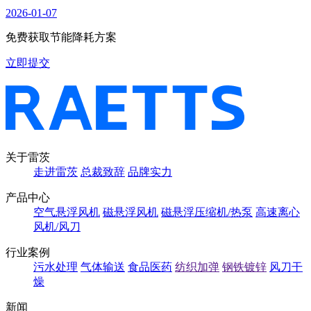
2026-01-07
免费获取节能降耗方案
立即提交
关于雷茨
走进雷茨
总裁致辞
品牌实力
产品中心
空气悬浮风机
磁悬浮风机
磁悬浮压缩机/热泵
高速离心
风机/风刀
行业案例
污水处理
气体输送
食品医药
纺织加弹
钢铁镀锌
风刀干
燥
新闻