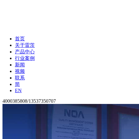
首页
关于雷茨
产品中心
行业案例
新闻
视频
联系
简
EN
4000385808/13537350707