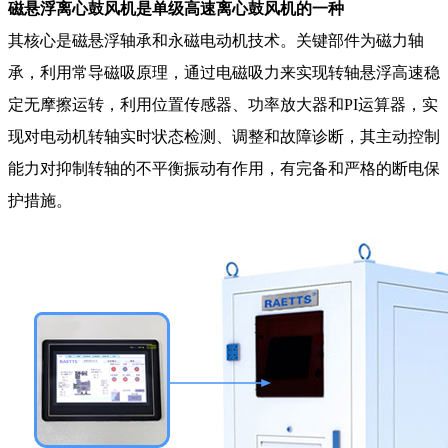
磁悬浮离心鼓风机是单级高速离心鼓风机的一种
其核心是磁悬浮轴承和永磁电动机技术。关键部件为磁力轴
承，利用常导磁吸原理，通过电磁吸力来实现转轴悬浮高速稳
定无摩擦运转，利用位置传感器、功率放大器和PI运算器，实
现对电动机转轴实时状态检测、调整和故障诊断，其主动控制
能力对抑制转轴的不平衡振动有作用，有完备和严格的断电保
护措施。