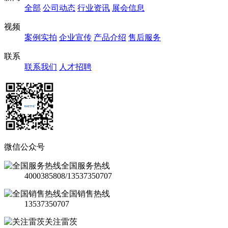
全部
公司动态
行业资讯
展会信息
视频
案例实拍
企业宣传
产品介绍
售后服务
联系
联系我们
人才招聘
微信公众号
全国服务热线
4000385808/13537350707
全国销售热线
13537350707
关注雷茨