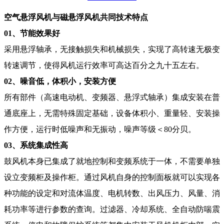
空气悬浮风机与磁悬浮风机共同技术特点
01、节能效果好
采用悬浮轴承，无接触损失和机械损失，实现了高转速无极变
转速调节，使得风机运行效率可高达百分之九十五左右。
02、噪音低，体积小，安装方便
所有部件（高速电动机、变频器、悬浮式轴承）集成安装在普
通底座上，无需特殊固定基础，设备体积小、重量轻、安装操
作方便，运行时低噪声和无振动，噪声等级＜80分贝。
03、系统集成性高
鼓风机本身已集成了就地控制和变频系统于一体，不需要单独
设立变频柜及操作柜。通过风机自身的控制面板就可以实现各
种功能的设定和对流体温度、电机转数、出风压力、风量、消
耗功率等进行参数的查询。过滤器、冷却系统、全自动防喘震