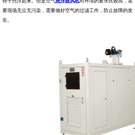
转子托浮起来。但是空气
悬浮鼓风机
对环境的要求比较高，需
要现场无尘无污染，需要做好空气的过滤工作，防止故障的发
生。