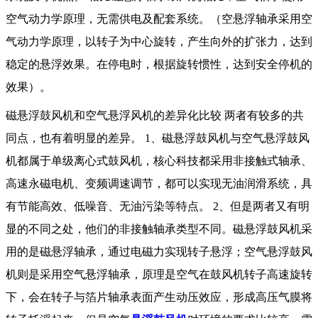
空气动力学原理，无需供电及配套系统。（空悬浮轴承采用空
气动力学原理，以转子为中心旋转，产生向外的扩张力，达到
稳定的悬浮效果。在停电时，根据旋转惯性，达到安全停机的
效果）。
磁悬浮鼓风机和空气悬浮风机的差异化比较 两者有较多的共
同点，也有着明显的差异。 1、磁悬浮鼓风机与空气悬浮鼓风
机都属于单级离心式鼓风机，核心科技都采用非接触式轴承、
高速永磁电机、变频调速调节，都可以实现无油润滑系统，具
有节能高效、低噪音、无油污染等特点。 2、但是两者又有明
显的不同之处，他们的非接触轴承类型不同。磁悬浮鼓风机采
用的是磁悬浮轴承，通过电磁力实现转子悬浮；空气悬浮鼓风
机则是采用空气悬浮轴承，原理是空气在鼓风机转子高速旋转
下，会在转子与箔片轴承表面产生动压效应，形成高压气膜将