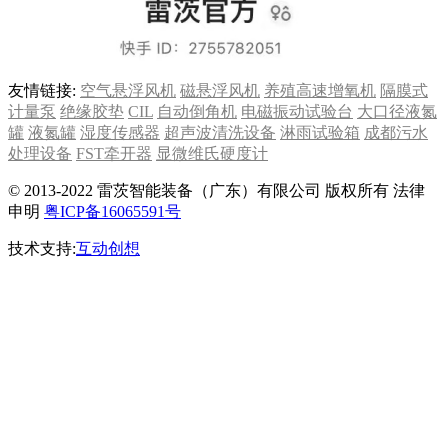
友情链接:
空气悬浮风机
磁悬浮风机
养殖高速增氧机
隔膜式
计量泵
绝缘胶垫
CIL
自动倒角机
电磁振动试验台
大口径液氮
罐
液氮罐
湿度传感器
超声波清洗设备
淋雨试验箱
成都污水
处理设备
FST牵开器
显微维氏硬度计
© 2013-2022 雷茨智能装备（广东）有限公司 版权所有 法律
申明
粤ICP备16065591号
技术支持:
互动创想