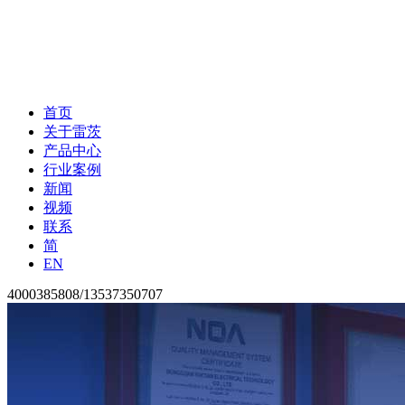
首页
关于雷茨
产品中心
行业案例
新闻
视频
联系
简
EN
4000385808/13537350707