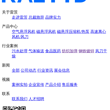
关于雷茨
走进雷茨
总裁致辞
品牌实力
产品中心
空气悬浮风机
磁悬浮风机
磁悬浮压缩机/热泵
高速离心
风机/风刀
行业案例
污水处理
气体输送
食品医药
纺织加弹
钢铁镀锌
风刀干
燥
新闻
全部
公司动态
行业资讯
展会信息
视频
案例实拍
企业宣传
产品介绍
售后服务
联系
联系我们
人才招聘