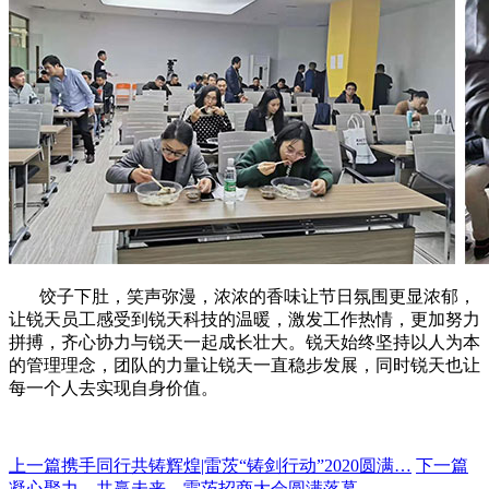
饺子下肚，笑声弥漫，浓浓的香味让节日氛围更显浓郁，
让锐天员工感受到锐天科技的温暖，激发工作热情，更加努力
拼搏，齐心协力与锐天一起成长壮大。锐天始终坚持以人为本
的管理理念，团队的力量让锐天一直稳步发展，同时锐天也让
每一个人去实现自身价值。
上一篇
携手同行共铸辉煌|雷茨“铸剑行动”2020圆满…
下一篇
凝心聚力，共赢未来—雷茨招商大会圆满落幕