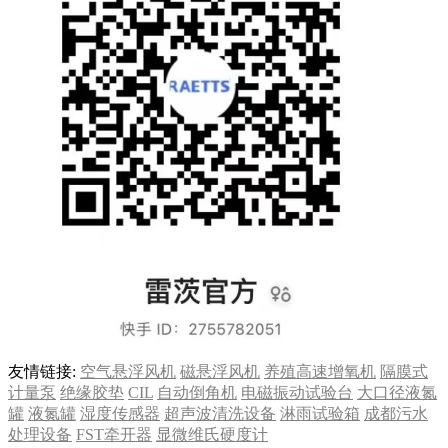
友情链接:
空气悬浮风机
磁悬浮风机
养殖高速增氧机
隔膜式
计量泵
绝缘胶垫
CIL
自动倒角机
电磁振动试验台
大口径液氮
罐
液氮罐
湿度传感器
超声波清洗设备
淋雨试验箱
成都污水
处理设备
FST牵开器
显微维氏硬度计