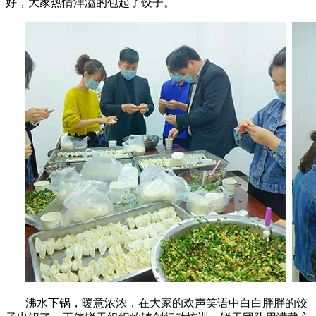
好，大家热情洋溢的包起了饺子。
沸水下锅，暖意浓浓，在大家的欢声笑语中白白胖胖的饺