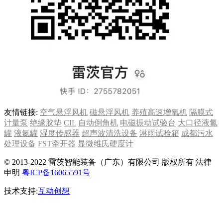
友情链接:
空气悬浮风机
磁悬浮风机
养殖高速增氧机
隔膜式
计量泵
绝缘胶垫
CIL
自动倒角机
电磁振动试验台
大口径液氮
罐
液氮罐
湿度传感器
超声波清洗设备
淋雨试验箱
成都污水
处理设备
FST牵开器
显微维氏硬度计
© 2013-2022 雷茨智能装备（广东）有限公司 版权所有 法律
申明
粤ICP备16065591号
技术支持:
互动创想