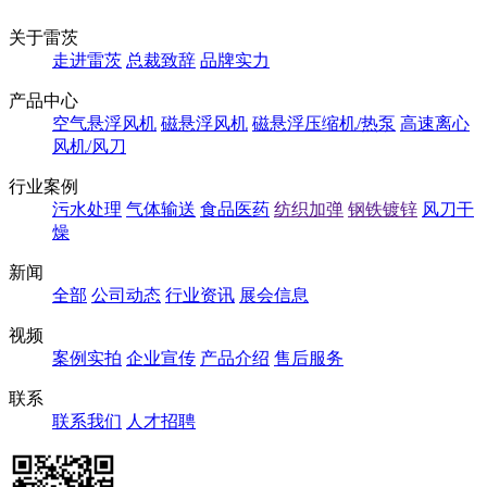
关于雷茨
走进雷茨
总裁致辞
品牌实力
产品中心
空气悬浮风机
磁悬浮风机
磁悬浮压缩机/热泵
高速离心
风机/风刀
行业案例
污水处理
气体输送
食品医药
纺织加弹
钢铁镀锌
风刀干
燥
新闻
全部
公司动态
行业资讯
展会信息
视频
案例实拍
企业宣传
产品介绍
售后服务
联系
联系我们
人才招聘