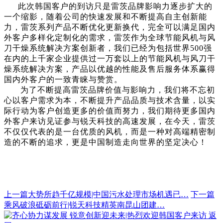
此次
韩国
客户
的到访只是雷茨品牌影响力逐步扩大的
一个缩影，
随着公司的快速发展和不断提高自主创新能
力，雷茨系列产品不断优化更新换代，完全可以满足国内
外客户多样化定制化的需求，雷茨作为全球节能风机与风
刀干燥系统解决方案创新者，我们已经为包括世界500强
在内的上千家企业提供过一万套以上的节能风机与风刀干
燥系统解决方案，产品以优越的性能及售后服务体系赢得
国内外客户的一致青睐与赞赏。
为了不断提高雷茨品牌价值与影响力，我们将不忘初
心以客户需求为本，不断提升产品品质与技术含量，以实
际行动为客户创造更多的价值而努力，我们期待更多国内
外客户来访见证参与锐天科技的高速发展，
在今天，雷茨
不仅仅代表的是一台优质的风机，而是一种对高端精密
制
造的不断的追求，更是中国制造走向世界的坚定决心！
上一篇
大势所趋千亿规模|中国污水处理市场机遇已…
下一篇
乘风破浪砥砺前行|锐天科技精英南昆山团建…
返