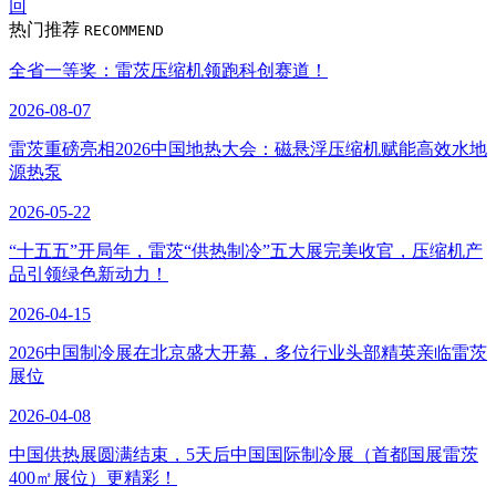
回
热门推荐
RECOMMEND
全省一等奖：雷茨压缩机领跑科创赛道！
2026-08-07
雷茨重磅亮相2026中国地热大会：磁悬浮压缩机赋能高效水地
源热泵
2026-05-22
“十五五”开局年，雷茨“供热制冷”五大展完美收官，压缩机产
品引领绿色新动力！
2026-04-15
2026中国制冷展在北京盛大开幕，多位行业头部精英亲临雷茨
展位
2026-04-08
中国供热展圆满结束，5天后中国国际制冷展（首都国展雷茨
400㎡展位）更精彩！