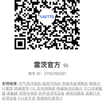
友情链接:
空气悬浮风机
磁悬浮风机
养殖高速增氧机
隔膜式
计量泵
绝缘胶垫
CIL
自动倒角机
电磁振动试验台
大口径液氮
罐
液氮罐
湿度传感器
超声波清洗设备
淋雨试验箱
成都污水
处理设备
FST牵开器
显微维氏硬度计