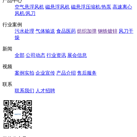
产品中心
空气悬浮风机
磁悬浮风机
磁悬浮压缩机/热泵
高速离心
风机/风刀
行业案例
污水处理
气体输送
食品医药
纺织加弹
钢铁镀锌
风刀干
燥
新闻
全部
公司动态
行业资讯
展会信息
视频
案例实拍
企业宣传
产品介绍
售后服务
联系
联系我们
人才招聘