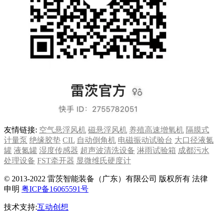
友情链接:
空气悬浮风机
磁悬浮风机
养殖高速增氧机
隔膜式
计量泵
绝缘胶垫
CIL
自动倒角机
电磁振动试验台
大口径液氮
罐
液氮罐
湿度传感器
超声波清洗设备
淋雨试验箱
成都污水
处理设备
FST牵开器
显微维氏硬度计
© 2013-2022 雷茨智能装备（广东）有限公司 版权所有 法律
申明
粤ICP备16065591号
技术支持:
互动创想