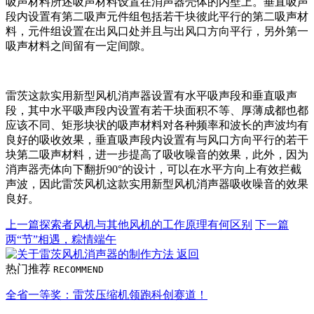
吸声材料所述吸声材料设置在消声器壳体的内壁上。垂直吸声
段内设置有第二吸声元件组包括若干块彼此平行的第二吸声材
料，元件组设置在出风口处并且与出风口方向平行，另外第一
吸声材料之间留有一定间隙。
雷茨这款实用新型风机消声器设置有水平吸声段和垂直吸声
段，其中水平吸声段内设置有若干块面积不等、厚薄成都也都
应该不同、矩形块状的吸声材料对各种频率和波长的声波均有
良好的吸收效果，垂直吸声段内设置有与风口方向平行的若干
块第二吸声材料，进一步提高了吸收噪音的效果，此外，因为
消声器壳体向下翻折90°的设计，可以在水平方向上有效拦截
声波，因此雷茨风机这款实用新型风机消声器吸收噪音的效果
良好。
上一篇
探索者风机与其他风机的工作原理有何区别
下一篇
两“节”相遇，粽情端午
返回
热门推荐
RECOMMEND
全省一等奖：雷茨压缩机领跑科创赛道！